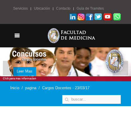
Servicios
Ubicación
Contacto
Guía de Tramites
‹
›
Leer Mas
Leer Mas
Leer Mas
Inicio
pagina
Cargos Docentes - 23/03/17