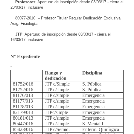
Profesores
: Apertura: de inscripción desde 03/03/17 - cierra el
23/03/17, inclusive
80077-2016 – Profesor Titular Regular Dedicación Exclusiva
Asig. Fisiología
JTP
: Apertura: de inscripción desde 03/03/17 - cierra el
16/03/17, inclusive
N° Expediente
.
Rango y
Disciplina
dedicación
81752/016
JTP c/Simple
S. Pública
81752/016
JTP c/simple
S. Pública
81176/013
JTP c/simple
Emergencia
81177/013
JTP c/simple
Emergencia
81178/013
JTP c/simple
Emergencia
82179/013
JTPc/simple
Emergencia
80181/013
JTP c/simple
Emergencia
80447/016
JTP c/simple
S. Mental I
85428/016
JTP c/Semid.
Enferm. Quirúrgica