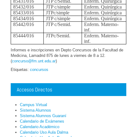
85431/016
JTP c/Semid.
Enferm. Quirúrgica
85432/016
JTP c/simple
Enferm. Quirúrgica
85433/016
JTPc/simple
Enferm. Quirúrgica
85434/016
JTP c/simple
Enferm. Quirúrgica
85442/016
JTP c/Semid.
Enferm. Materno-
inf.
85444/016
JTPc/Semid.
Enferm. Materno-
inf.
Informes e inscripciones en Depto Concursos de la Facultad de
Medicina, Lamadrid 875 de lunes a viernes de 8 a 12.
(
concurso@fm.unt.edu.ar
)
Etiquetas:
concursos
Accesos Directos
Campus Virtual
Sistema Alumnos
Sistema Alumnos Guaraní
Calendario de Exámenes
Calendario Académico
Calendario Uso Aula Dalma