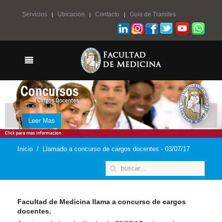
Servicios
Ubicación
Contacto
Guía de Tramites
‹
›
Leer Mas
Leer Mas
Leer Mas
Inicio
Llamado a concurso de cargos docentes - 03/07/17
Facultad de Medicina llama a concurso de cargos
docentes.