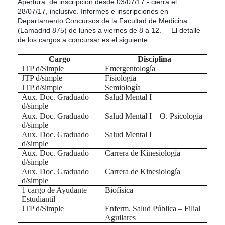
Apertura: de inscripción desde 03/07/17 - cierra el
28/07/17, inclusive. Informes e inscripciones en
Departamento Concursos de la Facultad de Medicina
(Lamadrid 875) de lunes a viernes de 8 a 12.
El detalle
de los cargos a concursar es el siguiente:
Cargo
Disciplina
JTP d/Simple
Emergentología
JTP d/simple
Fisiología
JTP d/simple
Semiología
Aux. Doc. Graduado
Salud Mental I
d/simple
Aux. Doc. Graduado
Salud Mental I – O. Psicología
d/simple
Aux. Doc. Graduado
Salud Mental I
d/simple
Aux. Doc. Graduado
Carrera de Kinesiología
d/simple
Aux. Doc. Graduado
Carrera de Kinesiología
d/simple
1 cargo de Ayudante
Biofísica
Estudiantil
JTP d/Simple
Enferm. Salud Pública – Filial
Aguilares